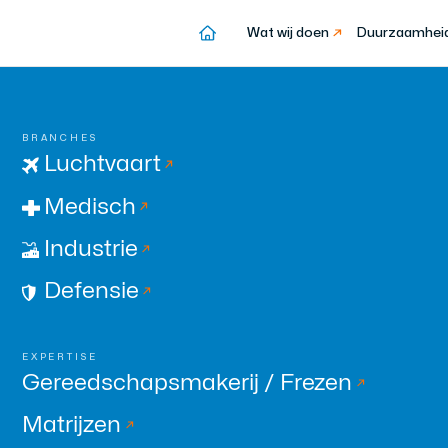
Wat wij doen
Wat wij doen
Duurzaamhei
Duurzaamh
BRANCHES
Luchtvaart
Medisch
Industrie
Defensie
EXPERTISE
Gereedschapsmakerij / Frezen
Matrijzen