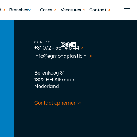
d
eid
Branches
Branches
Cases
Cases
Vacatures
Nieuws
Contact
Contact
CONTACT
+31 072 - 56 14 6 44
info@egmondplastic.nl
Berenkoog 31
1822 BH Alkmaar
Nederland
Contact opnemen