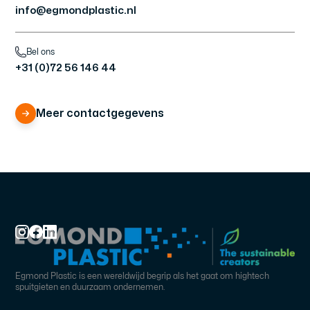
info@egmondplastic.nl
Bel ons
+31 (0)72 56 146 44
Meer contactgegevens
Egmond Plastic is een wereldwijd begrip als het gaat om hightech
spuitgieten en duurzaam ondernemen.