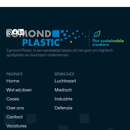
Egmond Plastic is een wereldwijd begrip als het gaat om hightech
spuitgieten en duurzaam ondernemen.
PAGINA'S
BRANCHES
Home
Luchtvaart
Wat wij doen
Medisch
Cases
Industrie
Over ons
Defensie
Contact
Vacatures