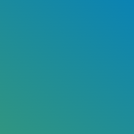
PAGINA'S
Home
Wat wij doen
Cases
Over ons
Contact
Vacatures
Nieuws
Privacy policy
Cookie voorkeuren