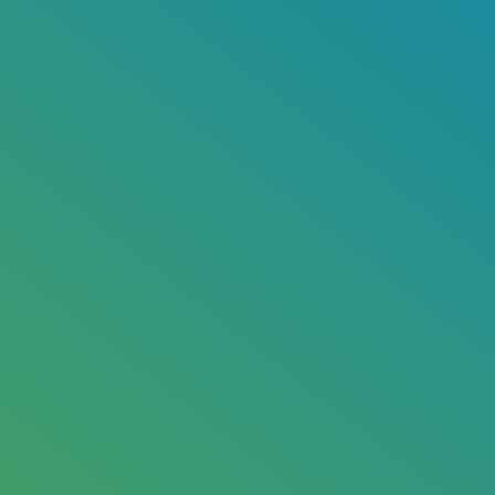
©
2026
— Egmond Plastic B.V.
Website made by
Egmond Plastic is een wereldwijd begrip als het gaat
om hightech spuitgieten en duurzaam ondernemen.