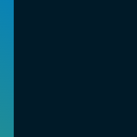
BRANCHES
CONTACT
Luchtvaart
+31 (0)72 56 146 44
Medisch
info@egmondplastic.nl
Industrie
Berenkoog 31
Defensie
1822 BH Alkmaar
Nederland
Contact opnemen