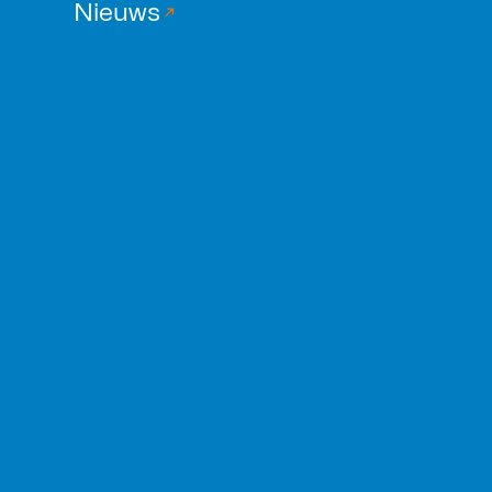
Nieuws
Smeltkern
Case lezen