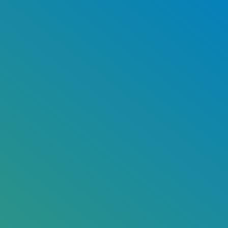
Galley Luchtvaart
Case lezen