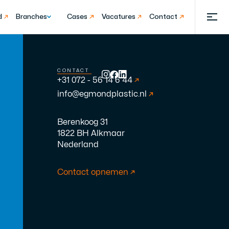
d
Branches
Cases
Vacatures
Contact
CONTACT
+31 072 - 56 14 6 44
info@egmondplastic.nl
Berenkoog 31
1822 BH Alkmaar
Nederland
Contact opnemen