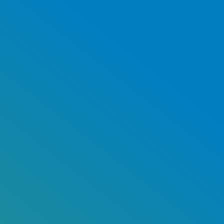
Duurzaam
Case lezen