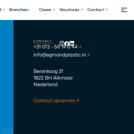
d
Branches
Cases
Vacatures
Contact
CONTACT
+31 072 - 56 14 6 44
info@egmondplastic.nl
Berenkoog 31
1822 BH Alkmaar
Nederland
Contact opnemen