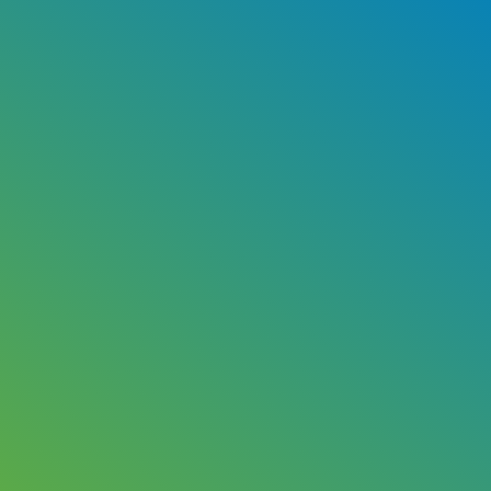
©
2026
— Egmond Plastic B.V.
Website made by