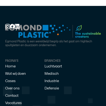
Egmond Plastic is een wereldwijd begrip als het gaat om hightech
spuitgieten en duurzaam ondernemen.
PAGINA'S
BRANCHES
Home
Luchtvaart
Wat wij doen
Medisch
Cases
Industrie
Over ons
Defensie
Contact
Vacatures