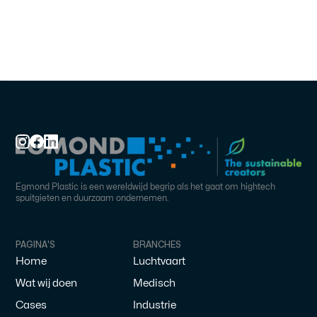
Egmond Plastic is een wereldwijd begrip als het gaat om hightech
spuitgieten en duurzaam ondernemen.
PAGINA'S
BRANCHES
Home
Luchtvaart
Wat wij doen
Medisch
Cases
Industrie