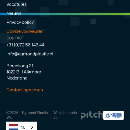
Vacatures
Nieuws
Privacy policy
Cookie voorkeuren
CONTACT
+31 (0)72 56 146 44
info@egmondplastic.nl
Berenkoog 31
1822 BH Alkmaar
Nederland
Contact opnemen
©
2026
— Egmond Plastic
Website made
B.V.
by
NL