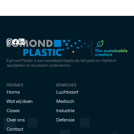
Egmond Plastic is een wereldwijd begrip als het gaat om hightech
spuitgieten en duurzaam ondernemen.
PAGINA'S
BRANCHES
Home
Luchtvaart
Wat wij doen
Medisch
Cases
Industrie
Over ons
Defensie
Contact